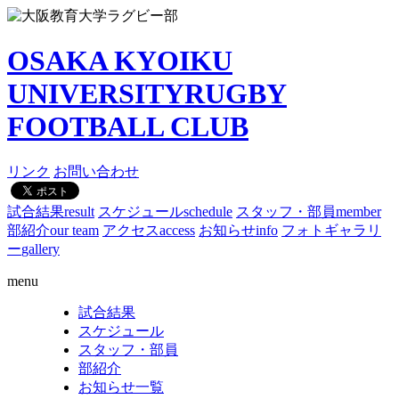
OSAKA KYOIKU
UNIVERSITY
RUGBY
FOOTBALL CLUB
リンク
お問い合わせ
試合結果
result
スケジュール
schedule
スタッフ・部員
member
部紹介
our team
アクセス
access
お知らせ
info
フォトギャラリ
ー
gallery
menu
試合結果
スケジュール
スタッフ・部員
部紹介
お知らせ一覧